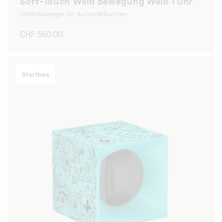
Soft-Touch Weiß Bewegung Weiß 1 Uhr
Uhrenbeweger für Automatikuhren
Normaler
CHF 550.00
Preis
Startbox