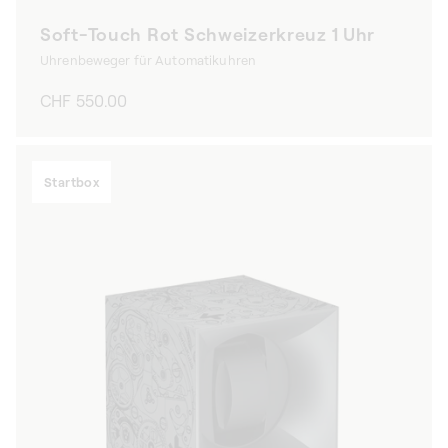
Soft-Touch Rot Schweizerkreuz 1 Uhr
Uhrenbeweger für Automatikuhren
Normaler
CHF 550.00
Preis
Startbox