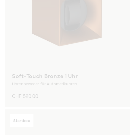
Soft-Touch Bronze 1 Uhr
Uhrenbeweger für Automatikuhren
Normaler
CHF 520.00
Preis
Startbox