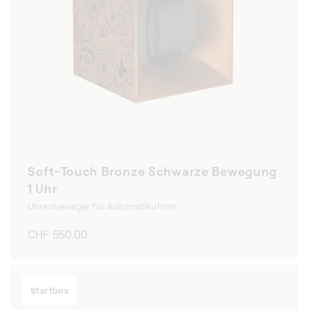
Soft-Touch Bronze Schwarze Bewegung
1 Uhr
Uhrenbeweger für Automatikuhren
Normaler
CHF 550.00
Preis
Startbox