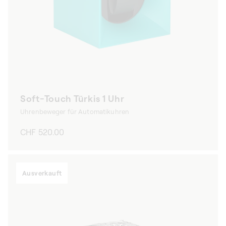
Soft-Touch Türkis 1 Uhr
Uhrenbeweger für Automatikuhren
Normaler
CHF 520.00
Preis
Ausverkauft