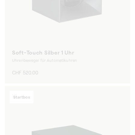
Soft-Touch Silber 1 Uhr
Uhrenbeweger für Automatikuhren
Normaler
CHF 520.00
Preis
Startbox