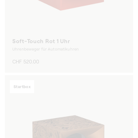
Soft-Touch Rot 1 Uhr
Uhrenbeweger für Automatikuhren
Normaler
CHF 520.00
Preis
Startbox