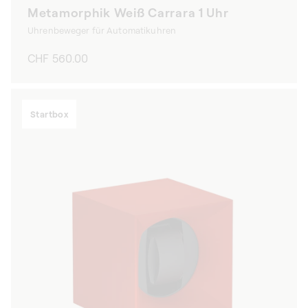
Metamorphik Weiß Carrara 1 Uhr
Uhrenbeweger für Automatikuhren
Normaler
CHF 560.00
Preis
Startbox