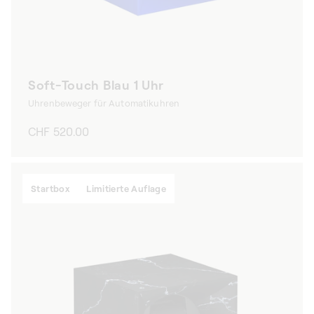
Soft-Touch Blau 1 Uhr
Uhrenbeweger für Automatikuhren
Normaler
CHF 520.00
Preis
Startbox
Limitierte Auflage