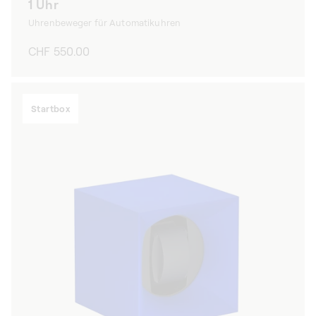
1 Uhr
Uhrenbeweger für Automatikuhren
Normaler
CHF 550.00
Preis
Startbox