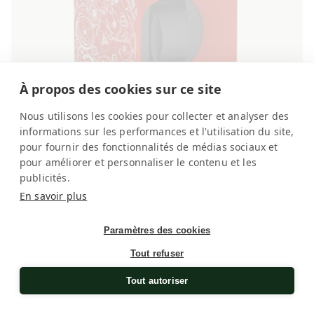
À propos des cookies sur ce site
Nous utilisons les cookies pour collecter et analyser des
informations sur les performances et l'utilisation du site,
pour fournir des fonctionnalités de médias sociaux et
pour améliorer et personnaliser le contenu et les
publicités.
Soft-Touch Rot Bewegung Weiß 1 Uhr
En savoir plus
Uhrenbeweger für Automatikuhren
Normaler
CHF 550.00
Paramètres des cookies
Preis
Tout refuser
Tout autoriser
Startbox