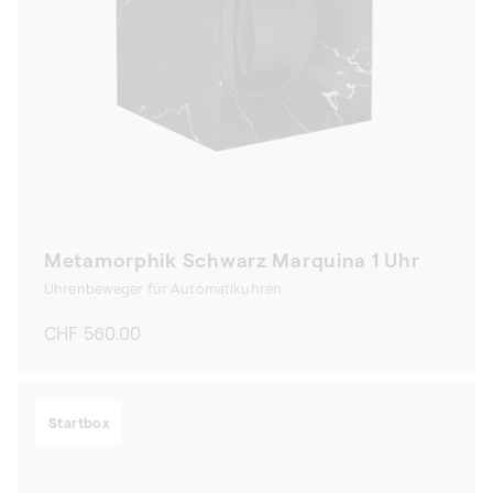
Metamorphik Schwarz Marquina 1 Uhr
Uhrenbeweger für Automatikuhren
Normaler
CHF 560.00
Preis
Startbox