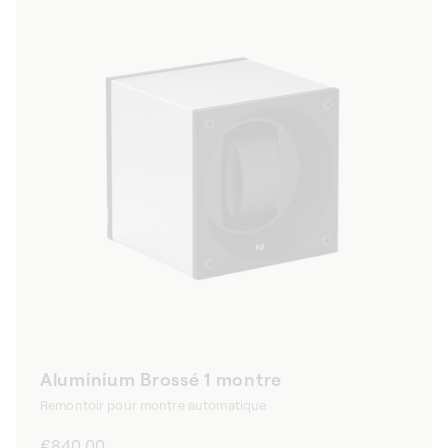
Aluminium Brossé 1 montre
Remontoir pour montre automatique
Prix
€840,00