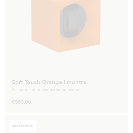
Soft Touch Orange 1 montre
Remontoir pour montre automatique
Prix
€560,00
habituel
Masterbox