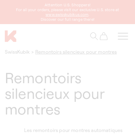
asser
Attention U.S. Shoppers!
au
For all your orders, please visit our exclusive U.S. store at
www.swisskubikus.com
.
ontenu
Discover our full range there!
Panier
SwissKubik
>
Remontoirs silencieux pour montres
Remontoirs
silencieux pour
montres
Les remontoirs pour montres automatiques