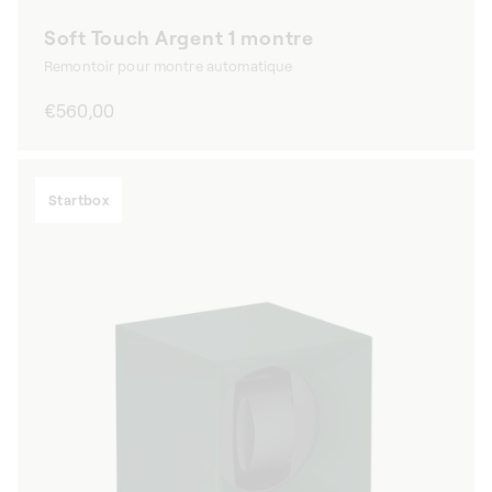
Soft Touch Argent 1 montre
Remontoir pour montre automatique
Prix
€560,00
habituel
Startbox