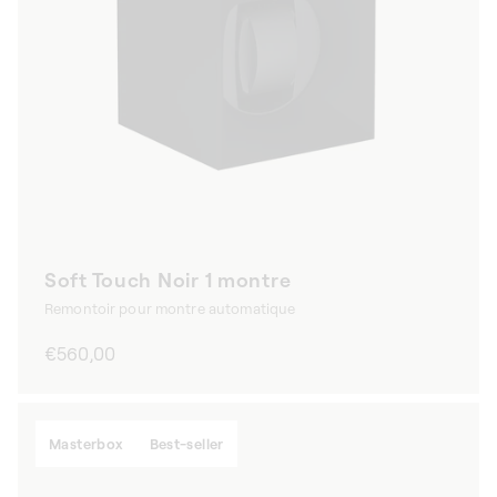
Soft Touch Noir 1 montre
Remontoir pour montre automatique
Prix
€560,00
habituel
Masterbox
Best-seller