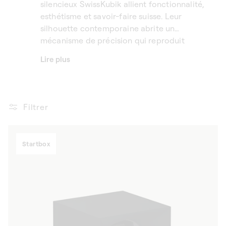
silencieux SwissKubik allient fonctionnalité,
esthétisme et savoir-faire suisse. Leur
silhouette contemporaine abrite un
mécanisme de précision qui reproduit
fidèlement les mouvements naturels du
Lire plus
poignet, maintenant chaque garde-temps en
mouvement, sans générer de nuisance sonore.
Filtrer
Startbox