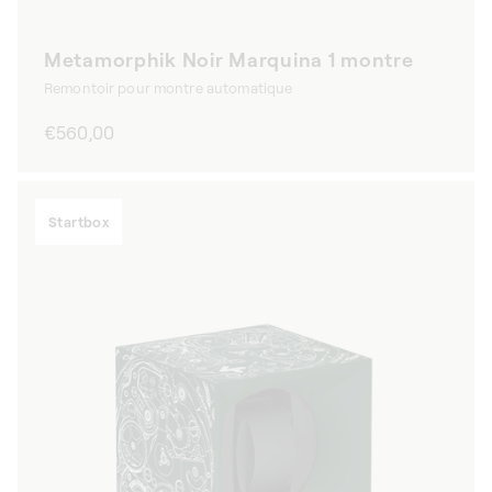
Metamorphik Noir Marquina 1 montre
Remontoir pour montre automatique
Prix
€560,00
habituel
Startbox