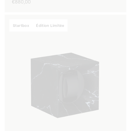
Prix
€880,00
habituel
Startbox
Édition Limitée