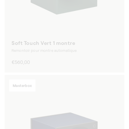
Soft Touch Vert 1 montre
Remontoir pour montre automatique
Prix
€560,00
habituel
Masterbox