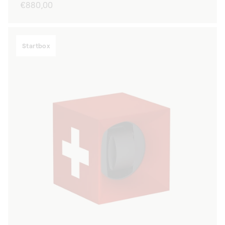
Prix
€880,00
habituel
Startbox