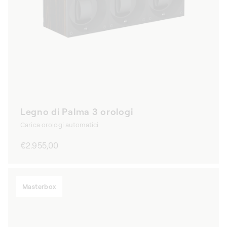
Legno di Palma 3 orologi
Carica orologi automatici
Prezzo
€2.955,00
di
listino
Masterbox