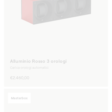
Alluminio Rosso 3 orologi
Carica orologi automatici
Prezzo
€2.460,00
di
listino
Masterbox