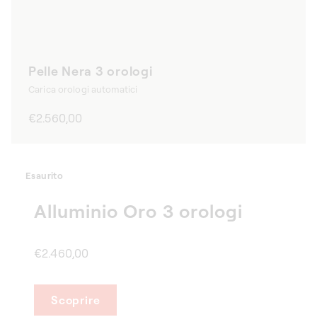
Pelle Nera 3 orologi
Carica orologi automatici
Prezzo
€2.560,00
di
listino
Esaurito
Alluminio Oro 3 orologi
€2.460,00
Scoprire