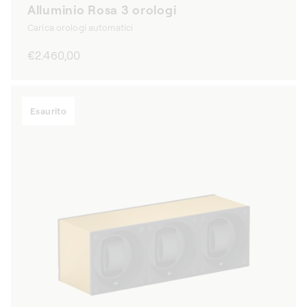
Alluminio Rosa 3 orologi
Carica orologi automatici
Prezzo
€2.460,00
di
listino
Esaurito