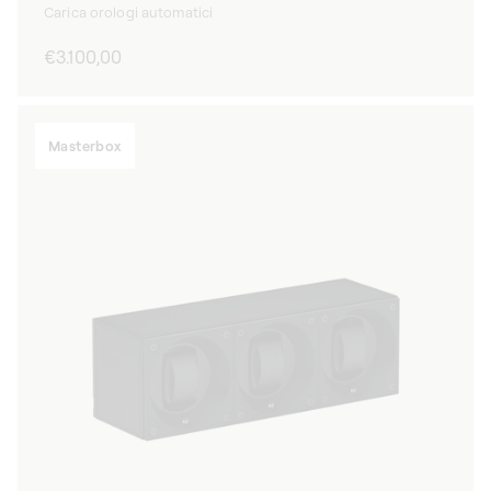
Carica orologi automatici
Prezzo
€3.100,00
di
listino
Masterbox