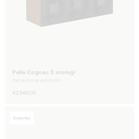
Pelle Cognac 3 orologi
Carica orologi automatici
Prezzo
€2.560,00
di
listino
Esaurito