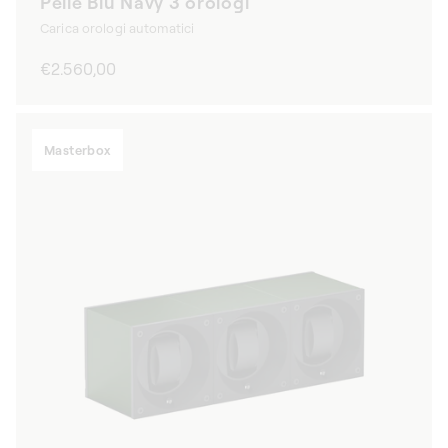
Pelle Blu Navy 3 orologi
Carica orologi automatici
Prezzo
€2.560,00
di
listino
Masterbox