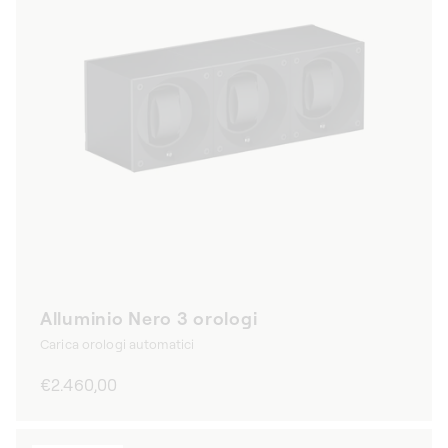
Alluminio Nero 3 orologi
Carica orologi automatici
Prezzo
€2.460,00
di
listino