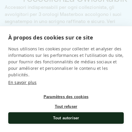
Accessori indispensabili per ogni collezionista, gli
avvolgitori per 3 orologi Masterbox accolgono i suoi
segnatempo in uno scrigno raffinato e sicuro. Veri
concentrati di tecnologia, questi carica orologi
automatici vanno ben oltre la semplice conservazione:
À propos des cookies sur ce site
dotati di motori di sesta generazione, mantengono in
Leggi di più
Nous utilisons les cookies pour collecter et analyser des
rotazione la massa oscillante dell’orologio,
informations sur les performances et l'utilisation du site,
proteggendo i meccanismi interni e garantendo la
pour fournir des fonctionnalités de médias sociaux et
precisione. Un savoir-faire riconosciuto dalle più
pour améliorer et personnaliser le contenu et les
prestigiose Maison orologiere, unito a un’impeccabile
publicités.
cultura dell’innovazione.
En savoir plus
Paramètres des cookies
Tout refuser
Tout autoriser