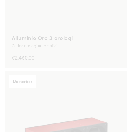
Alluminio Oro 3 orologi
Carica orologi automatici
Prezzo
€2.460,00
di
listino
Masterbox