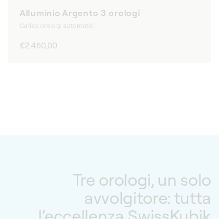
Alluminio Argento 3 orologi
Carica orologi automatici
Prezzo
€2.460,00
di
listino
Tre orologi, un solo
avvolgitore: tutta
l’eccellenza SwissKubik