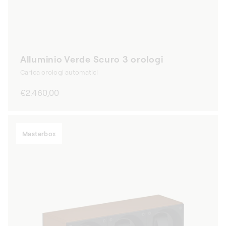
Alluminio Verde Scuro 3 orologi
Carica orologi automatici
Prezzo
€2.460,00
di
listino
Masterbox