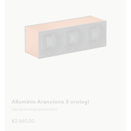
Alluminio Arancione 3 orologi
Carica orologi automatici
Prezzo
€2.460,00
di