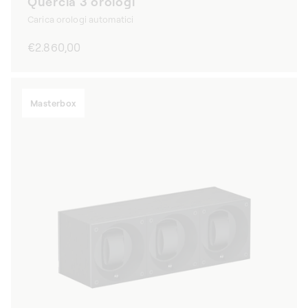
Quercia 3 orologi
Carica orologi automatici
Prezzo
€2.860,00
di
listino
Masterbox