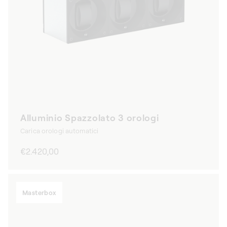
Alluminio Spazzolato 3 orologi
Carica orologi automatici
Prezzo
€2.420,00
di
listino
Masterbox