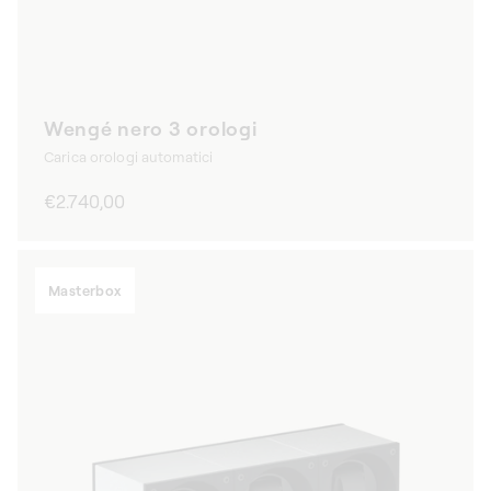
Wengé nero 3 orologi
Carica orologi automatici
Prezzo
€2.740,00
di
listino
Masterbox