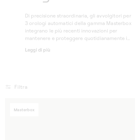
Di precisione straordinaria, gli avvolgitori per
3 orologi automatici della gamma Masterbox
integrano le più recenti innovazioni per
mantenere e proteggere quotidianamente i
suoi segnatempo. Compatibili con la maggior
Leggi di più
parte dei calibri automatici, riproducono
fedelmente i movimenti naturali del polso per
garantire un funzionamento ottimale. Veri
cofanetti rotanti d’eccezione, uniscono design
e funzionalità per soddisfare le aspettative dei
Filtra
collezionisti più esigenti.
Masterbox