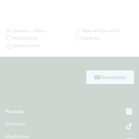
Livraison / retour
Paiement sécurisé
Authenticité
Garantie
Service client
Newsletter
Produits
In
Startbox
Ti
Masterbox