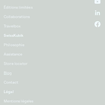
Yo
Éditions limitées
Li
Collaborations
Travelbox
F
SwissKubik
Philosophie
Assistance
Store locator
Blog
Contact
Légal
Mentions légales