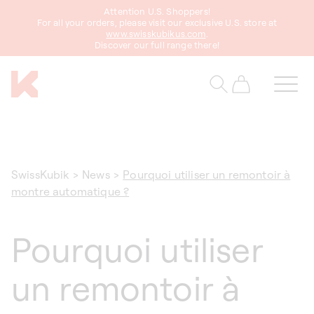
asser
Attention U.S. Shoppers!
au
For all your orders, please visit our exclusive U.S. store at
www.swisskubikus.com
.
ontenu
Discover our full range there!
Panier
SwissKubik
>
News
>
Pourquoi utiliser un remontoir à
montre automatique ?
Pourquoi utiliser
un remontoir à