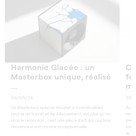
Harmonie Glacée : un
Co
Masterbox unique, réalisé
fo
...
mo
04/05/24
03/
Ce Masterbox spécial, résultat d'innombrables
Au c
heures de travail et de dévouement, est plus qu'un
remo
simple remontoir ; c'est une pièce d'art qui capture
préci
l'essence d'une montre exceptionnelle.
sont
le...