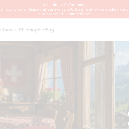
Attention U.S. Shoppers!
 all your orders, please visit our exclusive U.S. store at
www.swisskubikus.
Discover our full range there!
ations
Philosophie
Blog