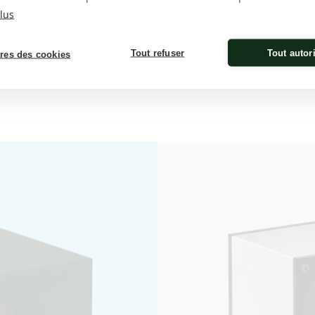
préservant ainsi la longévité de leur
mouvement, sont de vé
lus
mécanisme délicat.
garants du maintien de
de votre garde-temps
Tout refuser
Tout autor
res des cookies