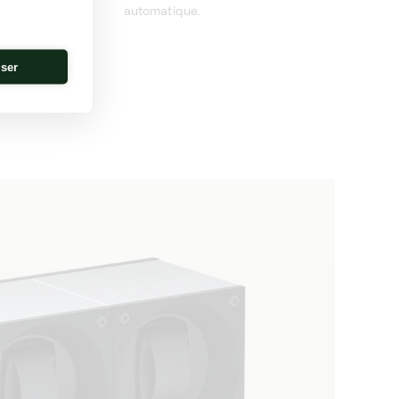
ritables
automatique.
 la précision
.
iser