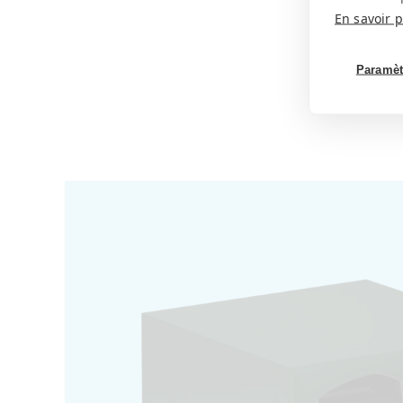
En savoir p
Paramèt