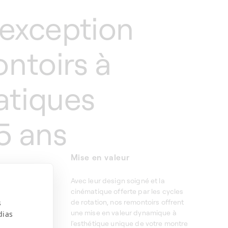
’exception
ntoirs à
atiques
5 ans
Mise en valeur
ortée, une
Avec leur design soigné et la
remontage
cinématique offerte par les cycles
dance à
de rotation, nos remontoirs offrent
s
os remontoirs,
une mise en valeur dynamique à
dias
re en
l'esthétique unique de votre montre