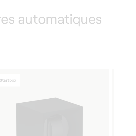
res automatiques
Startbox
Masterb