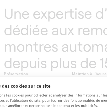
Une expertise d
dédiée aux remo
montres autom
depuis plus de 1
Préservation
Maintien à l’heure
Reproduisant les mouvements
Lorsqu’elle n’est pas p
 des cookies sur ce site
naturels du poignet, nos remontoirs
montre mécanique à 
à montre automatiques assurent la
automatique aura ten
ons les cookies pour collecter et analyser des informations sur le
lubrification continue des pièces
perdre en précision. N
s et l'utilisation du site, pour fournir des fonctionnalités de mé
internes de vos garde-temps,
en maintenant le calib
pour améliorer et personnaliser le contenu et les publicités.