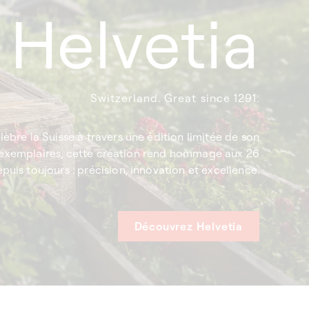
Helvetia
Switzerland. Great since 1291.
lèbre la Suisse à travers une édition limitée de son
 exemplaires, cette création rend hommage aux 26
puis toujours : précision, innovation et excellence.
Découvrez Helvetia