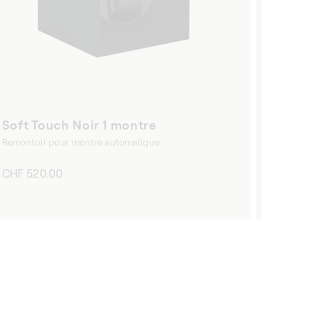
Soft Touch Noir 1 montre
Fibre
Remontoir pour montre automatique
Remonto
Prix
CHF 520.00
Prix
CHF 2
habituel
habitu