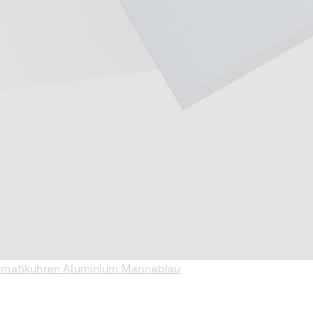
matikuhren Aluminium Marineblau