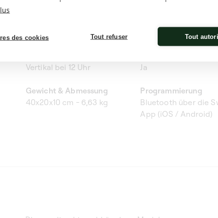
Rotationen
Technologie
lus
1'600 Umdrehungen/Tag (800
Lautloser Motor der 
im Uhrzeigersinn + 800 gegen
Generation
Tout refuser
Tout autor
res des cookies
den Uhrzeigersinn)
Stoppposition
Tresorbenutzung
Vertikal bei 12 Uhr
Ja
Gewicht & Abmessung
Programmierung
40x20x10 cm - 6,63 kg
Bluetooth über die S
App (iOS / Android)