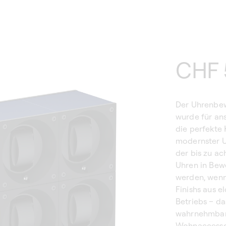
Norm
CHF 
Preis
Der Uhrenbe
wurde für an
die perfekte
modernster U
der bis zu ac
Uhren in Bew
werden, wenn
Finishs aus e
Betriebs – da
wahrnehmbar –
Wohnaccessoi