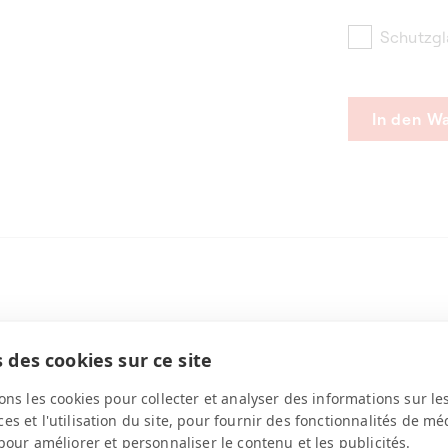
Schutzgl
In den W
Material
Kapazität
 des cookies sur ce site
Aluminium
8 Uhren
Produkttyp
Collection
ons les cookies pour collecter et analyser des informations sur le
Uhrenbeweger für
Masterbox
s et l'utilisation du site, pour fournir des fonctionnalités de mé
Automatikuhren
pour améliorer et personnaliser le contenu et les publicités.