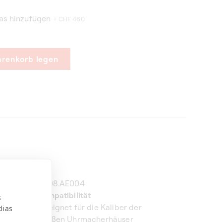
as hinzufügen
+ CHF 460
arenkorb legen
Ref.
SK08.AE004
Kompatibilität
s
Geeignet für die Kaliber der
dias
großen Uhrmacherhäuser