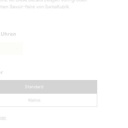
hen Savoir-faire von SwissKubik.
 Uhren
er
Standard
Kleine
ber