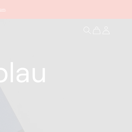
com
.
Warenkorb
Einloggen
blau