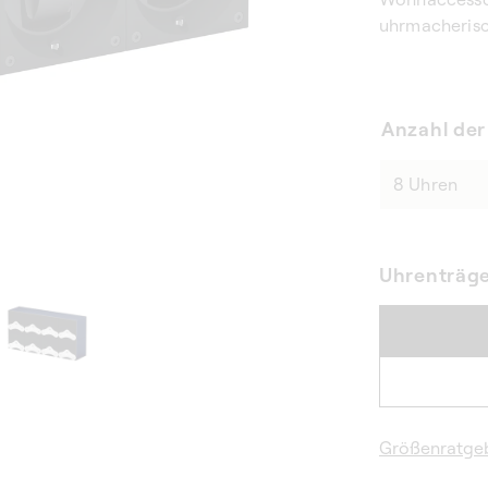
uhrmacherisc
Anzahl der
Uhrenträg
Größenratge