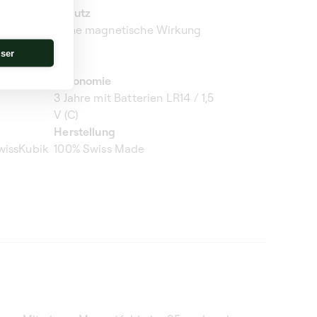
Schutz
6.
Ohne magnetische Wirkung
iser
Autonomie
3 Jahre mit Batterien LR14 / 1,5
V (C)
Herstellung
wissKubik
100% Swiss Made