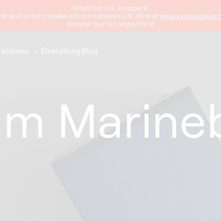
Attention U.S. Shoppers!
 all your orders, please visit our exclusive U.S. store at
www.swisskubikus.
Discover our full range there!
ationen
Einstellung
Blog
um Marine