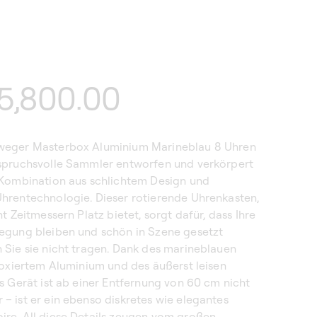
aler
5,800.00
weger Masterbox Aluminium Marineblau 8 Uhren
spruchsvolle Sammler entworfen und verkörpert
 Kombination aus schlichtem Design und
hrentechnologie. Dieser rotierende Uhrenkasten,
ht Zeitmessern Platz bietet, sorgt dafür, dass Ihre
egung bleiben und schön in Szene gesetzt
 Sie sie nicht tragen. Dank des marineblauen
loxiertem Aluminium und des äußerst leisen
s Gerät ist ab einer Entfernung von 60 cm nicht
 ist er ein ebenso diskretes wie elegantes
re. All diese Details zeugen vom großen