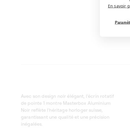
En savoir p
Paramèt
Avec son design noir élégant, l’écrin rotatif
de pointe 1 montre Masterbox Aluminium
Noir reflète l'héritage horloger suisse,
garantissant une qualité et une précision
inégalées.