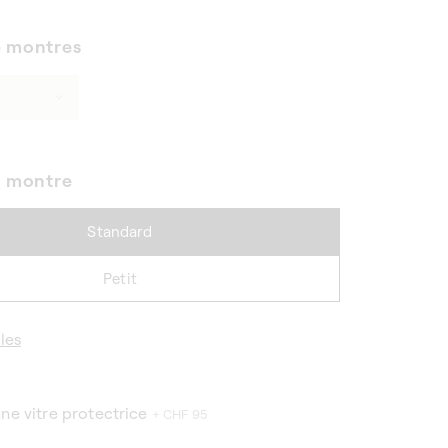
 montres
e montre
Standard
Petit
les
une vitre protectrice
+ CHF 95