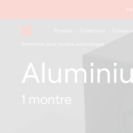
asser
au
For
ontenu
Produits
Collections
Collabor
Remontoir pour montre automatique
Alumini
1 montre