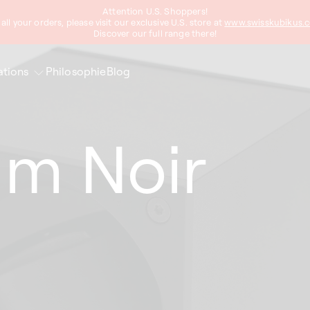
Attention U.S. Shoppers!
 all your orders, please visit our exclusive U.S. store at
www.swisskubikus.
Discover our full range there!
ations
Philosophie
Blog
um Noir