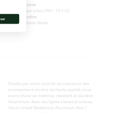
Autonomie
3 ans sur piles LR14 / 1.5 V (C)
Fabrication
iser
sKubik
100% Swiss Made
Guidés par notre volonté de concevoir des
accessoires à montre de haute qualité, nous
avons choisi un matériau résistant et durable :
l’aluminium. Avec ses lignes claires et sobres,
l’écrin rotatif Masterbox Aluminium Noir 1