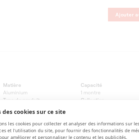
Ajouter a
Matière
Capacité
Aluminium
1 montre
Type de produit
Collection
Remontoir pour montre
Masterbox
 des cookies sur ce site
automatique
Rotations
Technologie
ons les cookies pour collecter et analyser des informations sur le
1'600 tours/jour (800 horaire +
Moteur silencieux 6ème
s et l'utilisation du site, pour fournir des fonctionnalités de mé
800 antihoraire)
génération
pour améliorer et personnaliser le contenu et les publicités.