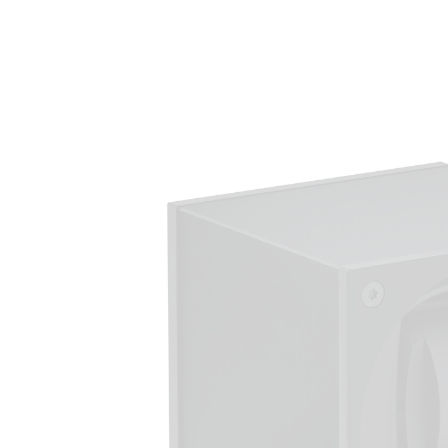
Passer aux
informations
produits