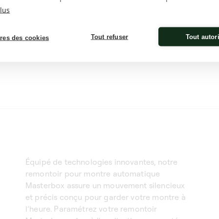
Position d’arrêt
Utilisation coffre-fort
lus
Verticale à 12H
Oui
Poids & dimension
Programmation
Tout refuser
Tout autor
res des cookies
10x10x10 cm - 1,1 kg
Bluetooth via l'app Swis
(iOS / Android)
Équipé de technologies innovantes, notre
remontoir pour montre automatique
Masterbox assure un mouvement silencieux
et précis conçu pour garder votre montre à
l’heure. Paramétrez votre remontoir