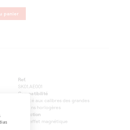
u panier
Ref.
SK01.AE001
Compatibilité
Adapté aux calibres des grandes
maisons horlogères
Protection
s
Sans effet magnétique
dias