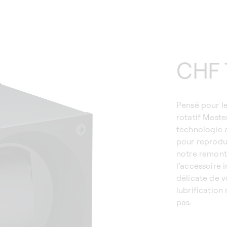
Prix
CHF 
habi
Pensé pour le
rotatif Maste
technologie 
pour reprodu
notre remont
l’accessoire 
délicate de 
lubrification
pas.