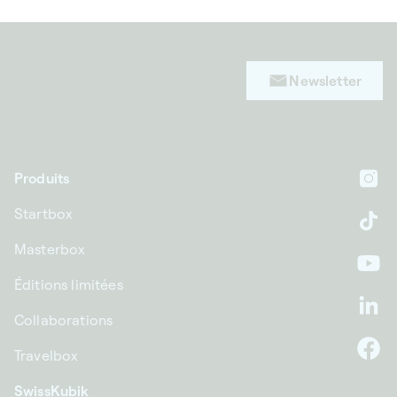
Newsletter
Produits
In
Startbox
Ti
Masterbox
Yo
Éditions limitées
Li
Collaborations
Travelbox
F
SwissKubik