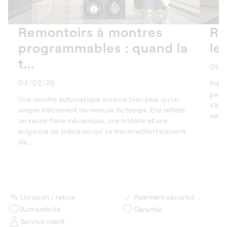
Remontoirs à montres
Re
programmables : quand la
le
t...
01/2
04/02/26
Prés
pas à
Une montre automatique incarne bien plus qu’un
s’agi
simple instrument de mesure du temps. Elle reflète
ses r
un savoir-faire mécanique, une histoire et une
exigence de précision qui se transmettent souvent
de...
Livraison / retour
Paiement sécurisé
Authenticité
Garantie
Service client