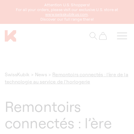
asser
Attention U.S. Shoppers!
au
For all your orders, please visit our exclusive U.S. store at
www.swisskubikus.com
.
ontenu
Discover our full range there!
Panier
SwissKubik
>
News
>
Remontoirs connectés : l’ère de la
technologie au service de l’horlogerie
Remontoirs
connectés : l’ère