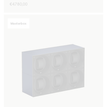
Normaler
€4.780,00
Preis
Masterbox