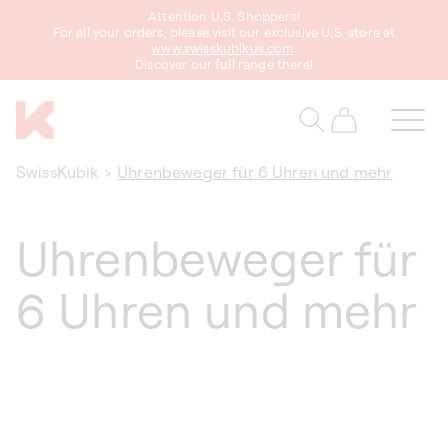
zum
Attention U.S. Shoppers!
Inhalt
For all your orders, please visit our exclusive U.S. store at
www.swisskubikus.com
.
Discover our full range there!
Warenkorb
SwissKubik
>
Uhrenbeweger für 6 Uhren und mehr
Uhrenbeweger für
6 Uhren und mehr