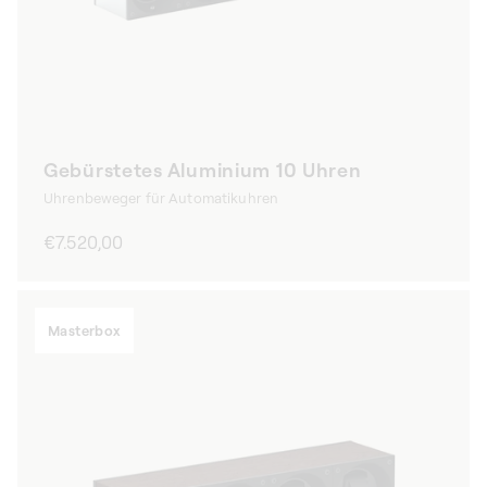
Gebürstetes Aluminium 10 Uhren
Uhrenbeweger für Automatikuhren
Normaler
€7.520,00
Preis
Masterbox