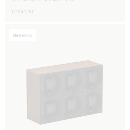
Normaler
€7.240,00
Preis
Masterbox