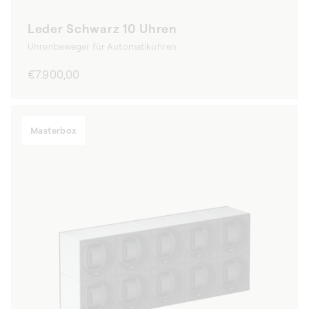
Leder Schwarz 10 Uhren
Uhrenbeweger für Automatikuhren
Normaler
€7.900,00
Preis
Masterbox