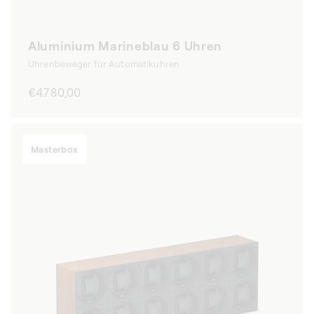
Aluminium Marineblau 6 Uhren
Uhrenbeweger für Automatikuhren
Normaler
€4.780,00
Preis
Masterbox