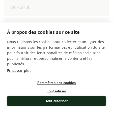
Normaler
€10.700,00
Preis
Masterbox
À propos des cookies sur ce site
Nous utilisons les cookies pour collecter et analyser des
informations sur les performances et l'utilisation du site,
pour fournir des fonctionnalités de médias sociaux et
pour améliorer et personnaliser le contenu et les
publicités.
En savoir plus
Paramètres des cookies
Tout refuser
Tout autoriser