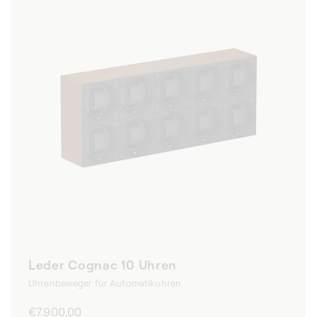
Leder Cognac 10 Uhren
Uhrenbeweger für Automatikuhren
Normaler
€7.900,00