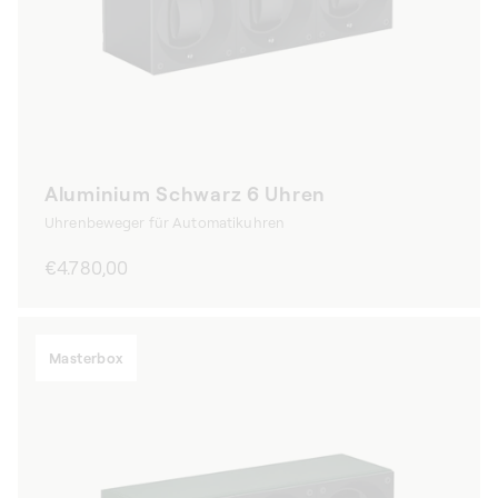
Aluminium Schwarz 6 Uhren
Uhrenbeweger für Automatikuhren
Normaler
€4.780,00
Preis
Masterbox