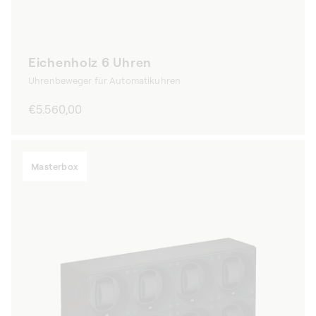
Eichenholz 6 Uhren
Uhrenbeweger für Automatikuhren
Normaler
€5.560,00
Preis
Masterbox