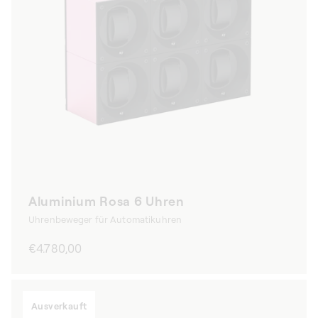
Aluminium Rosa 6 Uhren
Uhrenbeweger für Automatikuhren
Normaler
€4.780,00
Preis
Ausverkauft