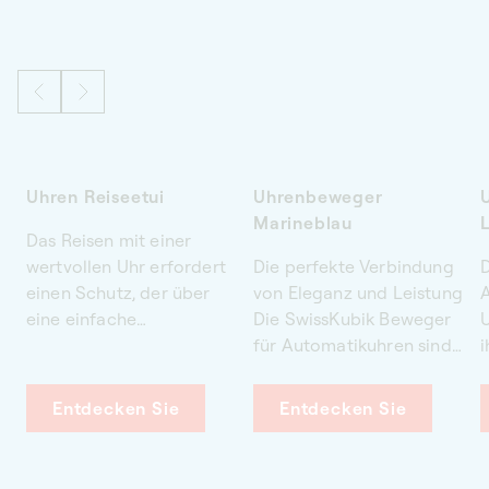
Uhren Reiseetui
Uhrenbeweger
Marineblau
Das Reisen mit einer
wertvollen Uhr erfordert
Die perfekte Verbindung
D
einen Schutz, der über
von Eleganz und Leistung
eine einfache
Die SwissKubik Beweger
Transportbox hinausgeht.
für Automatikuhren sind
i
Unser Reiseetui für Uhren
für jeden Uhrenliebhaber
w
wurde für den
unverzichtbar.
Entdecken Sie
Entdecken Sie
anspruchsvollen Sammler
Entscheiden Sie sich für
L
entworfen. Dank des
einen marineblauen
S
integrierten
Uhrenbeweger, um die