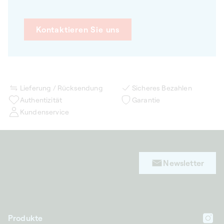
Kontaktieren Sie uns
Lieferung / Rücksendung
Sicheres Bezahlen
Authentizität
Garantie
Kundenservice
Newsletter
Produkte
In