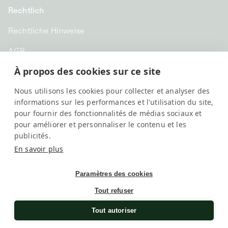
Rechtlich
Rechtliche Hinweise
AGB
À propos des cookies sur ce site
Datenschutz
Nous utilisons les cookies pour collecter et analyser des
EUR € | Deutschland
informations sur les performances et l'utilisation du site,
pour fournir des fonctionnalités de médias sociaux et
pour améliorer et personnaliser le contenu et les
publicités.
En savoir plus
Paramètres des cookies
Tout refuser
SwissKubik, All rights reserved
Une société
Elix Group
Tout autoriser