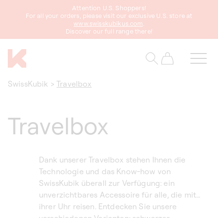
zum
Attention U.S. Shoppers!
Inhalt
For all your orders, please visit our exclusive U.S. store at
www.swisskubikus.com
.
Discover our full range there!
Warenkorb
SwissKubik
>
Travelbox
Travelbox
Dank unserer Travelbox stehen Ihnen die
Technologie und das Know-how von
SwissKubik überall zur Verfügung: ein
unverzichtbares Accessoire für alle, die mit
ihrer Uhr reisen. Entdecken Sie unsere