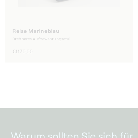
Reise Marineblau
Drehbares Aufbewahrungsetui
Normaler
€1.170,00
Preis
Warum sollten Sie sich für