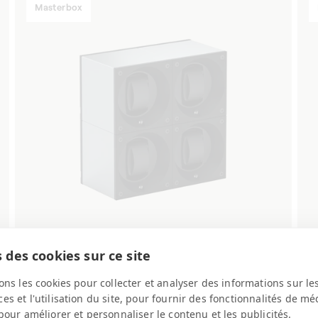
Masterbox
 des cookies sur ce site
Aluminium Silber 4 Uhren
ons les cookies pour collecter et analyser des informations sur le
Uhrenbeweger für Automatikuhren
s et l'utilisation du site, pour fournir des fonctionnalités de mé
pour améliorer et personnaliser le contenu et les publicités.
Normaler
€3.260,00