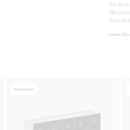
Sie ihr 
Mechanis
SwissKu
Alumini
Lesen Sie
komplizi
bewahren
und verl
Note.
Masterbox