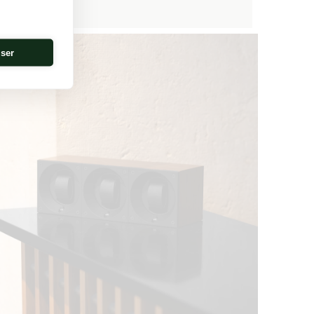
Preis
iser