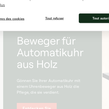
Preis
lus
Tout refuser
Tout autor
res des cookies
Beweger für
Automatikuhr
aus Holz
Gönnen Sie Ihrer Automatikuhr mit
einem Uhrenbeweger aus Holz die
Pflege, die sie verdient.
Entdecken Sie