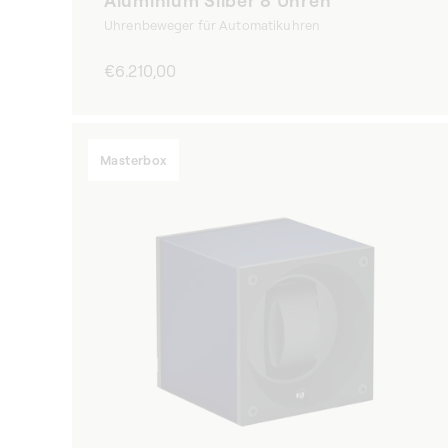
Aluminium Silber 8 Uhren
Uhrenbeweger für Automatikuhren
Normaler
€6.210,00
Preis
Masterbox