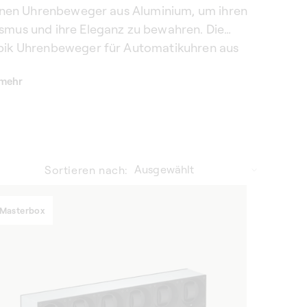
einen Uhrenbeweger aus Aluminium, um ihren
mus und ihre Eleganz zu bewahren. Die
bik Uhrenbeweger für Automatikuhren aus
um wurden entwickelt, um den Anforderungen
 mehr
ertester Uhren gerecht zu werden. Sie
 die Funktionstüchtigkeit Ihrer Zeitmesser
eihen Ihrem Zuhause eine zeitgenössische
Sortieren nach:
Masterbox