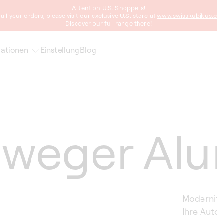
Attention U.S. Shoppers!
 all your orders, please visit our exclusive U.S. store at
www.swisskubikus.
Discover our full range there!
ationen
Einstellung
Blog
weger Al
Modernitä
Ihre Aut