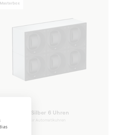
Masterbox
Aluminium Silber 6 Uhren
s
Uhrenbeweger für Automatikuhren
dias
Normaler
€4.780,00