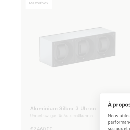
Masterbox
À propos
Aluminium Silber 3 Uhren
Nous utilis
Uhrenbeweger für Automatikuhren
performance
sociaux et 
Normaler
€2.460,00