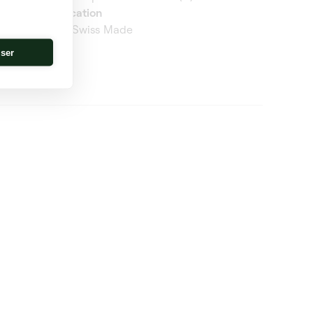
Fabrication
100% Swiss Made
iser