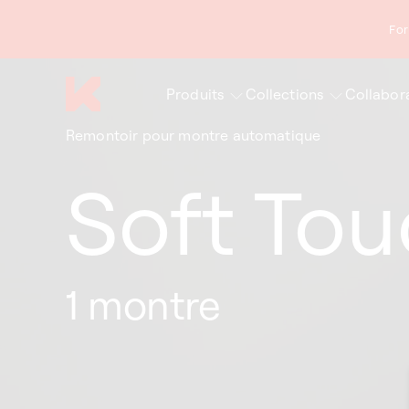
asser
au
For
ontenu
Produits
Collections
Collabor
Remontoir pour montre automatique
Soft To
1 montre