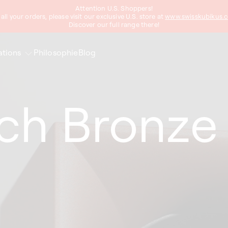
Attention U.S. Shoppers!
 all your orders, please visit our exclusive U.S. store at
www.swisskubikus.
Discover our full range there!
ations
Philosophie
Blog
uch Bronze