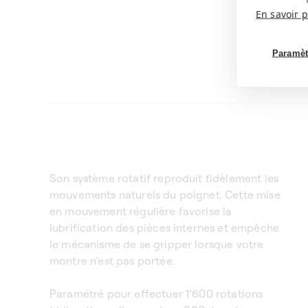
En savoir p
Paramèt
Son système rotatif reproduit fidèlement les
mouvements naturels du poignet. Cette mise
en mouvement régulière favorise la
lubrification des pièces internes et empêche
le mécanisme de se gripper lorsque votre
montre n’est pas portée.
Paramétré pour effectuer 1’600 rotations