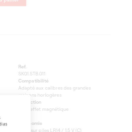
Ref.
SK01.STB.011
Compatibilité
Adapté aux calibres des grandes
maisons horlogères
Protection
Sans effet magnétique
s
Autonomie
dias
3 ans sur piles LR14 / 1.5 V (C)