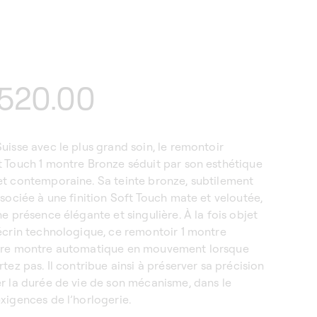
520.00
tuel
uisse avec le plus grand soin, le remontoir
t Touch 1 montre Bronze séduit par son esthétique
et contemporaine. Sa teinte bronze, subtilement
ssociée à une finition Soft Touch mate et veloutée,
ne présence élégante et singulière. À la fois objet
écrin technologique, ce
remontoir 1 montre
tre montre automatique en mouvement lorsque
rtez pas. Il contribue ainsi à préserver sa précision
r la durée de vie de son mécanisme, dans le
xigences de l’horlogerie.