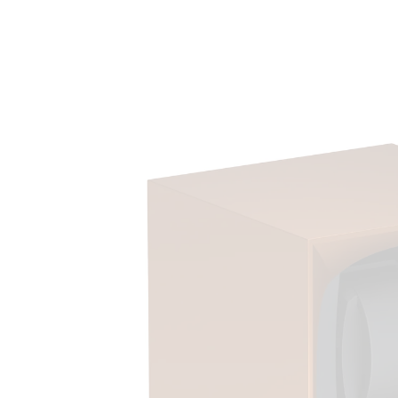
Passer aux
informations
produits