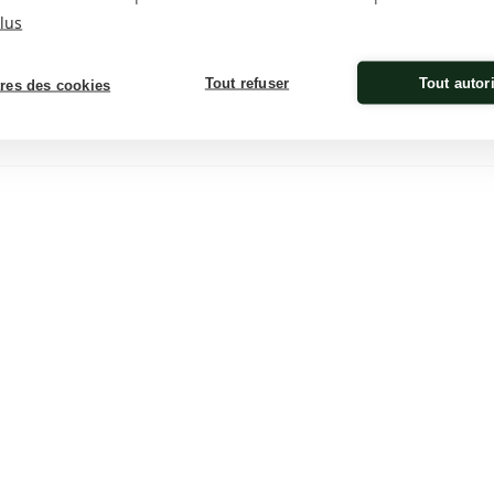
Poids & dimension
Programmation
lus
11x11x11 cm - 0,96 kg
Non
Tout refuser
Tout autor
res des cookies