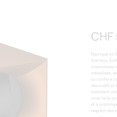
Prix
CHF 
habi
Fabriqué en S
Startbox Sof
chaleureuse 
métallisée, a
lui confère u
décoratif et 
maintient vo
vous ne la po
et à prolonge
respect des e