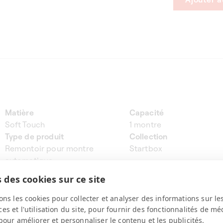
Matière
Capacité
Soft Touch
1 montre
Type de produit
Collection
Remontoir pour montre
Startbox
automatique
Rotations
Technologie
 des cookies sur ce site
1'600 tours/jour (800 horaire +
Moteur silencieux 6ème
800 antihoraire)
génération
ons les cookies pour collecter et analyser des informations sur le
Position d’arrêt
Utilisation coffre-fort
s et l'utilisation du site, pour fournir des fonctionnalités de mé
Verticale à 12H
Oui
pour améliorer et personnaliser le contenu et les publicités.