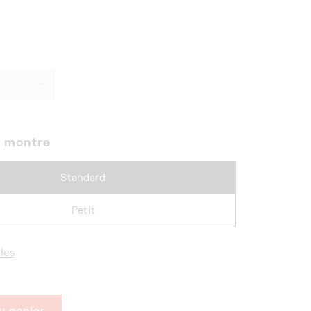
e montre
Standard
Petit
les
u panier