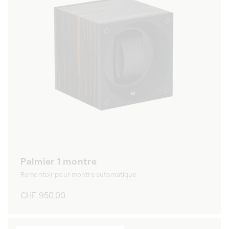
Palmier 1 montre
Remontoir pour montre automatique
Prix
CHF 950.00
habituel