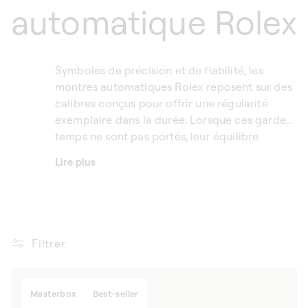
automatique Rolex
Symboles de précision et de fiabilité, les
montres automatiques Rolex reposent sur des
calibres conçus pour offrir une régularité
exemplaire dans la durée. Lorsque ces garde-
temps ne sont pas portés, leur équilibre
mécanique doit être préservé avec soin. Un
Lire plus
remontoir montre automatique Rolex
SwissKubik permet de maintenir le mouvement
avec justesse, sans sollicitation excessive.
Pensés comme de véritables instruments
horlogers, les remontoirs montres luxe
Filtrer
SwissKubik accompagnent les montres Rolex
dans le respect de leur conception, en
associant rigueur suisse, technologie maîtrisée
Masterbox
Best-seller
et approche mesurée du maintien en