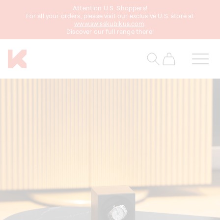
asser
Attention U.S. Shoppers!
au
For all your orders, please visit our exclusive U.S. store at
www.swisskubikus.com
.
ontenu
Discover our full range there!
Panier