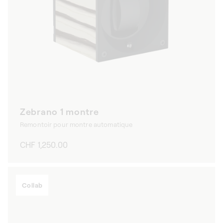
Zebrano 1 montre
Remontoir pour montre automatique
Prix
CHF 1,250.00
habituel
Collab