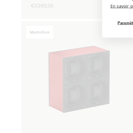
Precio
€3.260,00
En savoir p
habitual
Paramèt
Masterbox