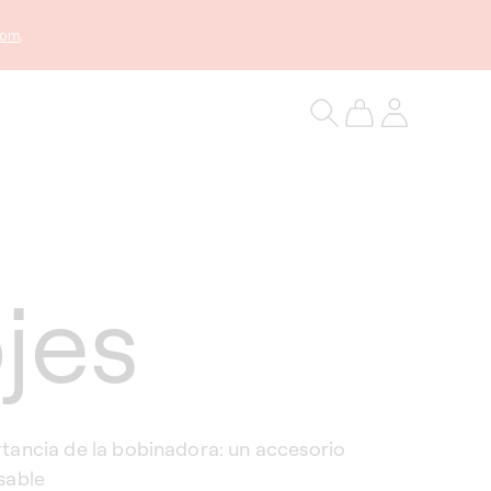
com
.
Log
Carrito
in
jes
tancia de la bobinadora: un accesorio
sable