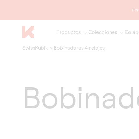
sar al
ontenido
For
Productos
Colecciones
Colab
SwissKubik
>
Bobinadoras 4 relojes
Bobinado