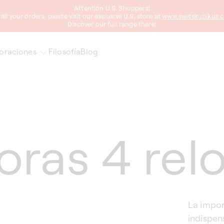
Attention U.S. Shoppers!
 all your orders, please visit our exclusive U.S. store at
www.swisskubikus.
Discover our full range there!
oraciones
Filosofía
Blog
ras 4 relo
La impor
indispen