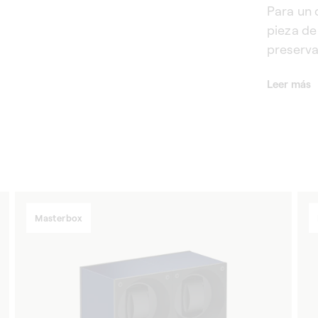
Para un 
pieza de
preserv
rendimie
Leer más
automát
para los
funciona
Masterbox