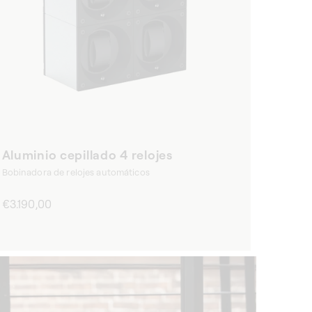
Aluminio cepillado 4 relojes
Bobinadora de relojes automáticos
Precio
€3.190,00
habitual