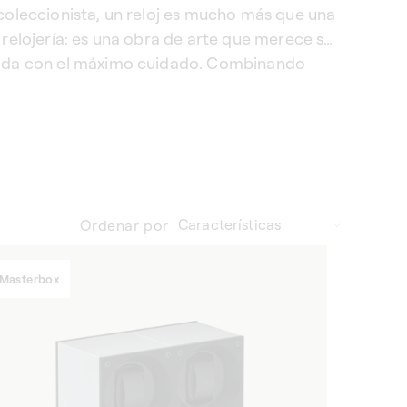
coleccionista, un reloj es mucho más que una
 relojería: es una obra de arte que merece ser
ada con el máximo cuidado. Combinando
nto y estética, las bobinadoras de relojes
icos SwissKubik son verdaderos templos
 relojes que protegen: garantizan su correcto
miento mientras no se usan.
Ordenar por
Masterbox