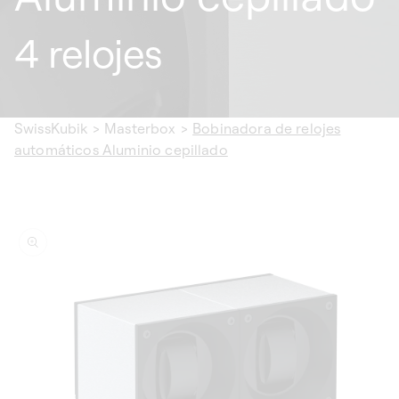
4 relojes
SwissKubik
>
Masterbox
>
Bobinadora de relojes
automáticos Aluminio cepillado
a la
formación
l
oducto