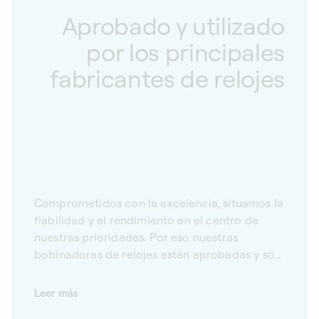
Aprobado y utilizado
por los principales
fabricantes de relojes
Comprometidos con la excelencia, situamos la
fiabilidad y el rendimiento en el centro de
nuestras prioridades. Por eso nuestras
bobinadoras de relojes están aprobadas y son
utilizadas por los principales relojeros suizos.
Conforme a las normas de calidad "Swiss
Leer más
Made", nuestras bobinadoras de relojes