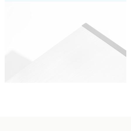
automáticos se fabrican a mano en nuestra
manufactura de Givisiez. Accesorios
esenciales para cualquier amante de los
relojes, nuestras bobinadoras de relojes son
famosas por su motor silencioso, su robustez y
su rendimiento. Guiados por nuestro deseo de
preservar la tradición relojera suiza,
prestamos especial atención a los detalles:
cada etapa de la producción está impulsada
por nuestra pasión por el trabajo bien hecho y
por un rigor extremo. Con una tecnología
avanzada, nuestras bobinadoras de relojes
automáticos se adaptan a la mayoría de los
relojes automáticos de prestigio: son
productos homologados y utilizados por los
fabricantes de relojes más prestigiosos.