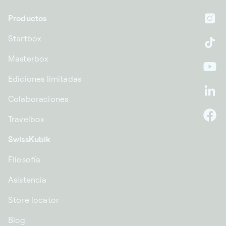
Productos
In
Startbox
Ti
Masterbox
Yo
Ediciones limitadas
Li
Colaboraciones
Travelbox
F
SwissKubik
Filosofía
Asistencia
Store locator
Blog