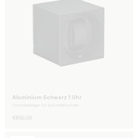
Aluminium Schwarz 1 Uhr
Uhrenbeweger für Automatikuhren
Normaler
€850,00
Preis