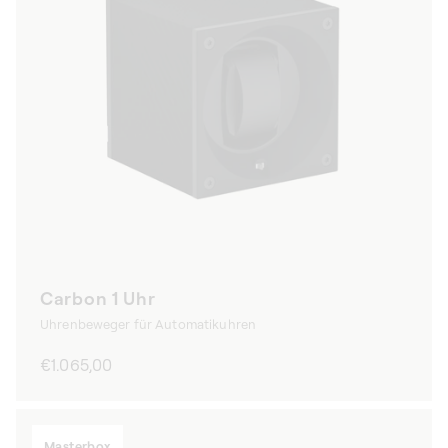
Carbon 1 Uhr
Uhrenbeweger für Automatikuhren
Normaler
€1.065,00
Preis
Masterbox