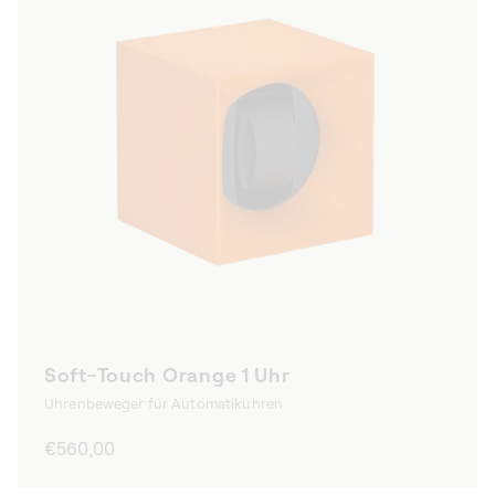
Soft-Touch Orange 1 Uhr
Uhrenbeweger für Automatikuhren
Normaler
€560,00
Preis