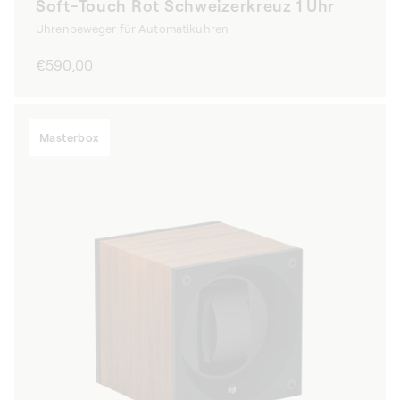
Soft-Touch Rot Schweizerkreuz 1 Uhr
Uhrenbeweger für Automatikuhren
Normaler
€590,00
Preis
Masterbox