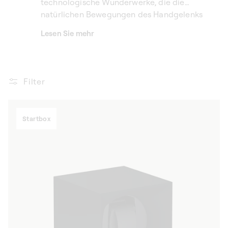
technologische Wunderwerke, die die
natürlichen Bewegungen des Handgelenks
präzise nachahmen, um jeden Zeitmesser
Lesen Sie mehr
perfekt in der Zeit zu halten. Die klaren Linien,
die zarten Farben und die sorgfältige
Verarbeitung machen sie zu ästhetischen und
funktionalen Objekten.
Filter
Startbox