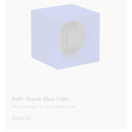
Soft-Touch Blau 1 Uhr
Uhrenbeweger für Automatikuhren
Normaler
€560,00
Preis