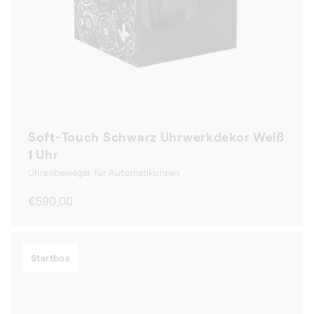
Soft-Touch Schwarz Uhrwerkdekor Weiß
1 Uhr
Uhrenbeweger für Automatikuhren
Normaler
€590,00
Preis
Startbox