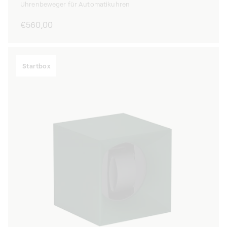
Uhrenbeweger für Automatikuhren
Normaler
€560,00
Preis
Startbox