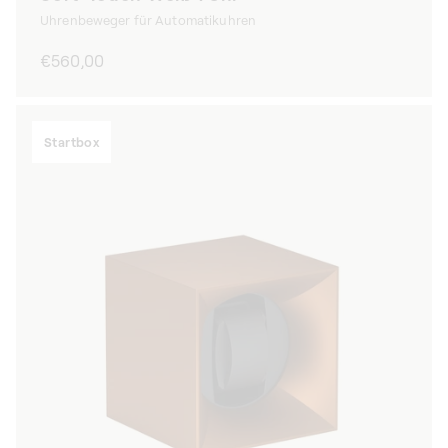
Uhrenbeweger für Automatikuhren
Normaler
€560,00
Preis
Startbox