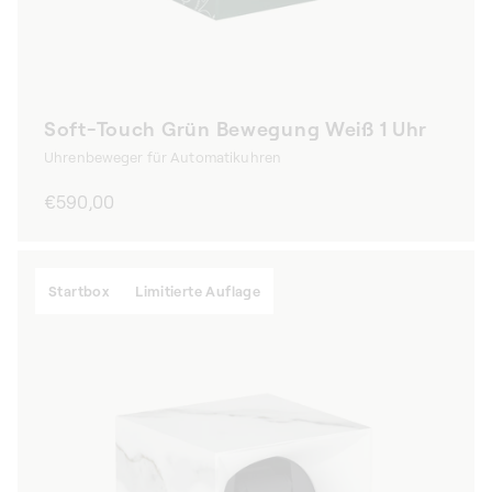
Soft-Touch Grün Bewegung Weiß 1 Uhr
Uhrenbeweger für Automatikuhren
Normaler
€590,00
Preis
Startbox
Limitierte Auflage