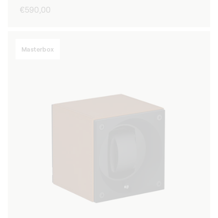
Normaler
€590,00
Preis
Masterbox