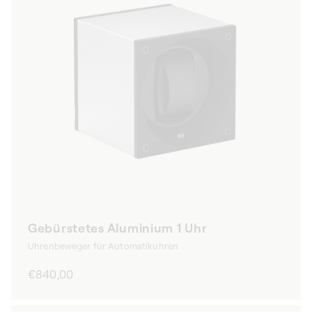
Gebürstetes Aluminium 1 Uhr
Uhrenbeweger für Automatikuhren
Normaler
€840,00
Preis