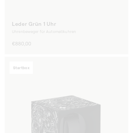
Leder Grün 1 Uhr
Uhrenbeweger für Automatikuhren
Normaler
€880,00
Preis
Startbox