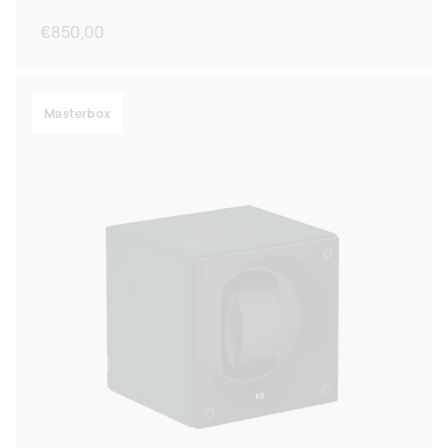
Normaler
€850,00
Preis
Masterbox