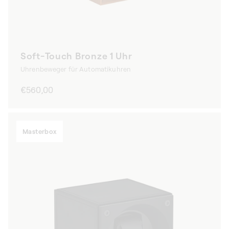
Soft-Touch Bronze 1 Uhr
Uhrenbeweger für Automatikuhren
Normaler
€560,00
Preis
Masterbox