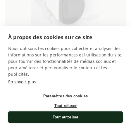
À propos des cookies sur ce site
Nous utilisons les cookies pour collecter et analyser des
informations sur les performances et l'utilisation du site,
pour fournir des fonctionnalités de médias sociaux et
Metamorphik Weiß Carrara 1 Uhr
pour améliorer et personnaliser le contenu et les
publicités.
Uhrenbeweger für Automatikuhren
En savoir plus
Normaler
€560,00
Preis
Paramètres des cookies
Tout refuser
Masterbox
Tout autoriser