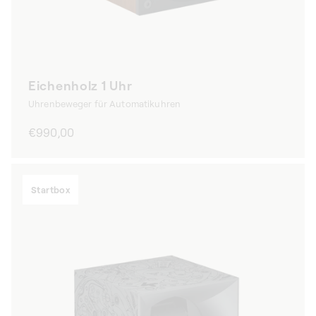
Eichenholz 1 Uhr
Uhrenbeweger für Automatikuhren
Normaler
€990,00
Preis
Startbox