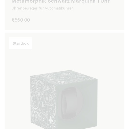
Metamorphik Schwarz Marquina 1 Uhr
Uhrenbeweger für Automatikuhren
Normaler
€560,00
Preis
Startbox