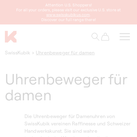
zum
Attention U.S. Shoppers!
Inhalt
For all your orders, please visit our exclusive U.S. store at
www.swisskubikus.com
.
Discover our full range there!
Warenkorb
SwissKubik
>
Uhrenbeweger für damen
Uhrenbeweger für
damen
Die Uhrenbeweger für Damenuhren von
SwissKubik vereinen Raffinesse und Schweizer
Handwerkskunst. Sie sind wahre