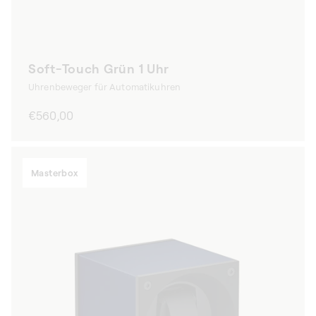
Soft-Touch Grün 1 Uhr
Uhrenbeweger für Automatikuhren
Normaler
€560,00
Preis
Masterbox