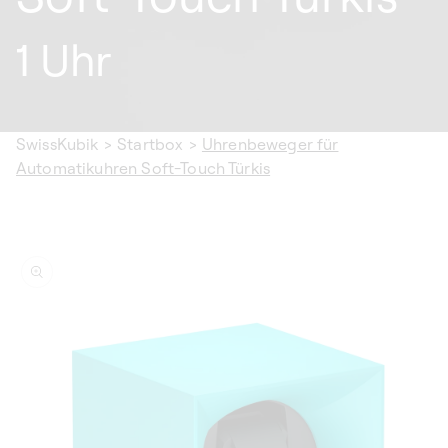
1 Uhr
SwissKubik
>
Startbox
>
Uhrenbeweger für
Automatikuhren Soft-Touch Türkis
informationen
n