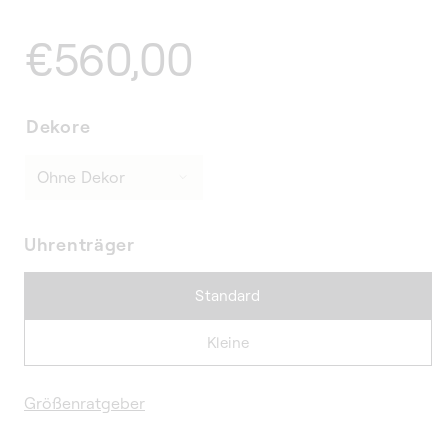
Normaler
€560,00
Preis
Dekore
Uhrenträger
Standard
Kleine
Größenratgeber