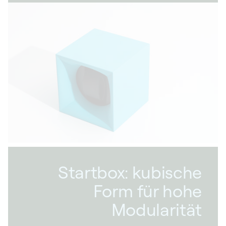
ihrer Zuverlässigkeit, Robustheit und
Leistungsfähigkeit von den größten Schweizer
Uhrenherstellern geschätzt und verwendet.
Unsere hochpräzisen Beweger für
Automatikuhren sind mit einem Werk der
sechsten Generation ausgestattet, das Ihnen
die Möglichkeit bietet, die Aufzugsfrequenz
Ihrer Uhren individuell anzupassen. Mit ihrem
geringen Magnetismus sind unsere Beweger
für Automatikuhren außerdem so konzipiert,
dass sie die Uhren, die sie schützen, nur
minimal beeinflussen und somit ihre
Funktionalität bewahren.
Startbox: kubische
Form für hohe
Modularität