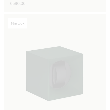
Normaler
€590,00
Preis
Startbox