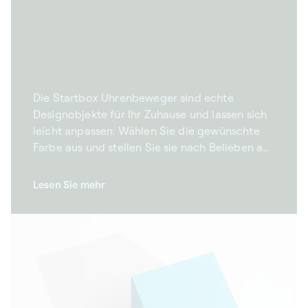
Die Startbox Uhrenbeweger sind echte
Designobjekte für Ihr Zuhause und lassen sich
leicht anpassen: Wählen Sie die gewünschte
Farbe aus und stellen Sie sie nach Belieben auf,
im Verbund oder einzeln. Mit ihrem
harmonischen Design verleihen unsere
Lesen Sie mehr
Beweger für Automatikuhren Ihrem Interieur
einen leichten, modernen Touch. Unsere
rotierenden Schmuckkästchen sind in einer
großen Auswahl an Farben und Materialien
erhältlich und passen sich jedem Stil an.