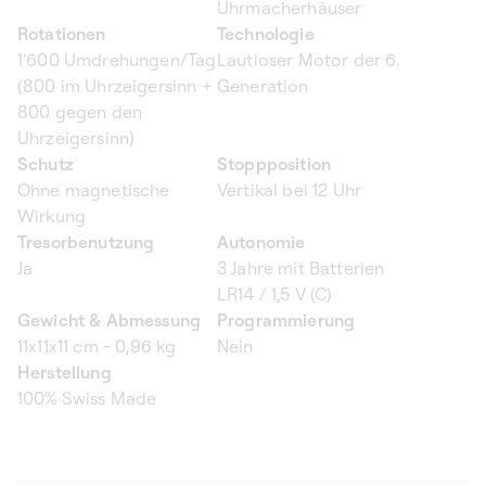
Uhrmacherhäuser
Rotationen
Technologie
1'600 Umdrehungen/Tag
Lautloser Motor der 6.
(800 im Uhrzeigersinn +
Generation
800 gegen den
Uhrzeigersinn)
Schutz
Stoppposition
Ohne magnetische
Vertikal bei 12 Uhr
Wirkung
Tresorbenutzung
Autonomie
Ja
3 Jahre mit Batterien
LR14 / 1,5 V (C)
Gewicht & Abmessung
Programmierung
11x11x11 cm - 0,96 kg
Nein
Herstellung
100% Swiss Made