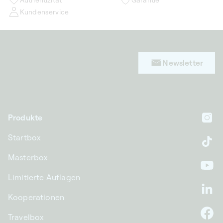
Kundenservice
Newsletter
Produkte
In
Startbox
Ti
Masterbox
Yo
Limitierte Auflagen
Li
Kooperationen
Travelbox
F