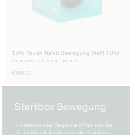
Soft-Touch Türkis Bewegung Weiß 1 Uhr
Uhrenbeweger für Automatikuhren
Normaler
€590,00
Preis
Startbox Bewegung
Inspiriert von der Eleganz und Präzision der
Uhrmacherkunst verkörpert die Kollektion