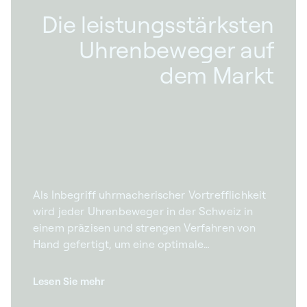
Die leistungsstärksten
Uhrenbeweger auf
dem Markt
Als Inbegriff uhrmacherischer Vortrefflichkeit
wird jeder Uhrenbeweger in der Schweiz in
einem präzisen und strengen Verfahren von
Hand gefertigt, um eine optimale
Leistungsfähigkeit zu garantieren. Unsere mit
einem extrem leisen Motor ausgestatteten
Lesen Sie mehr
Beweger für Automatikuhren werden aufgrund