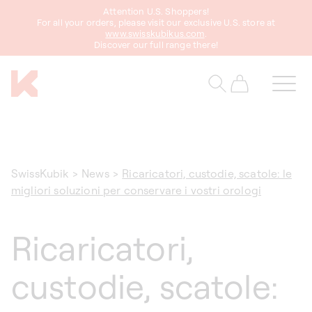
ettamente
Attention U.S. Shoppers!
contenuti
For all your orders, please visit our exclusive U.S. store at
www.swisskubikus.com
.
Discover our full range there!
Carrello
SwissKubik
>
News
>
Ricaricatori, custodie, scatole: le
migliori soluzioni per conservare i vostri orologi
Ricaricatori,
custodie, scatole: