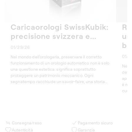
Caricaorologi SwissKubik:
Re
precisione svizzera e...
un
bi
01/29/26
01/2
Nel mondo dell’orologeria, preservare il corretto
funzionamento di un orologio automatico non è solo
Nell’
una questione estetica: significa soprattutto
detta
proteggere un patrimonio meccanico. Ogni
appas
segnatempo racchiude un savoir-faire, una storia...
è mol
custo
Consegna/reso
Pagamento sicuro
Autenticità
Garanzia