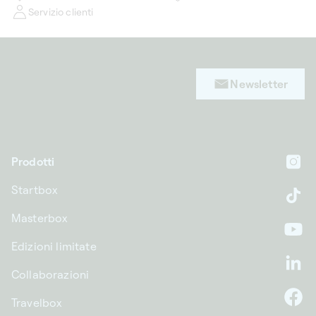
Servizio clienti
Newsletter
Prodotti
In
Startbox
Ti
Masterbox
Yo
Edizioni limitate
Li
Collaborazioni
Travelbox
F