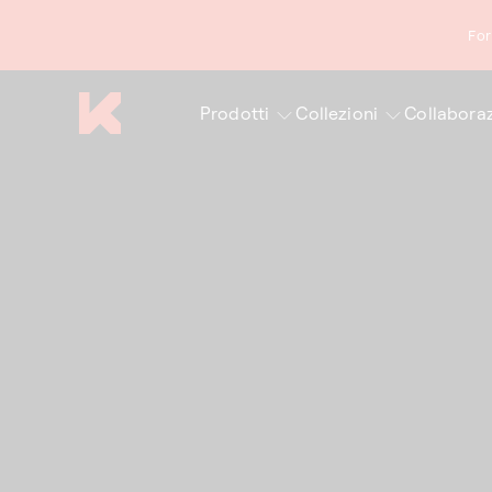
ettamente
contenuti
For
Prodotti
Collezioni
Collaboraz