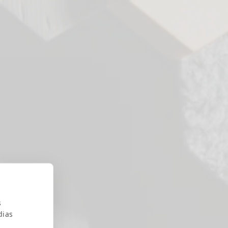
s
dias