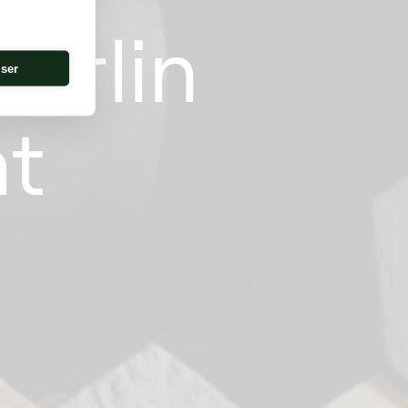
erlin
iser
nt