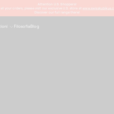
Attention U.S. Shoppers!
 all your orders, please visit our exclusive U.S. store at
www.swisskubikus.
Discover our full range there!
ioni
Filosofia
Blog