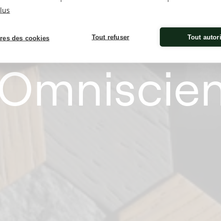
lus
r Dubuis M
Tout refuser
Tout autor
res des cookies
’Omniscie