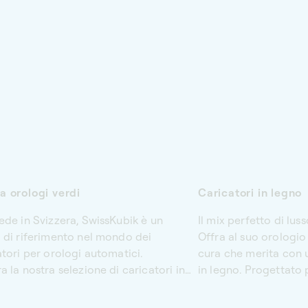
a orologi verdi
Caricatori in legno
ede in Svizzera, SwissKubik è un
Il mix perfetto di lu
 di riferimento nel mondo dei
Offra al suo orologio
atori per orologi automatici.
cura che merita con u
 la nostra selezione di caricatori in
in legno. Progettato 
nio, pelle o Soft Touch, impreziositi
esigenze specifiche d
 verde profondo e intramontabile.
automatici, questo e