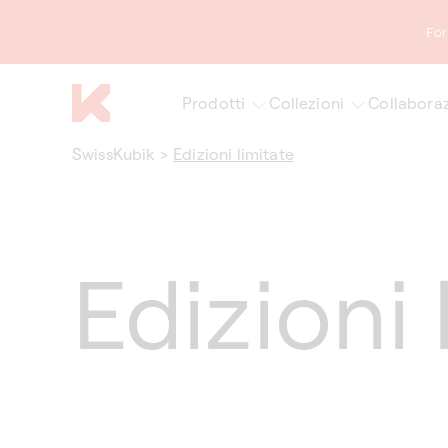
ettamente
contenuti
For
Prodotti
Collezioni
Collaboraz
SwissKubik
>
Edizioni limitate
Edizioni 