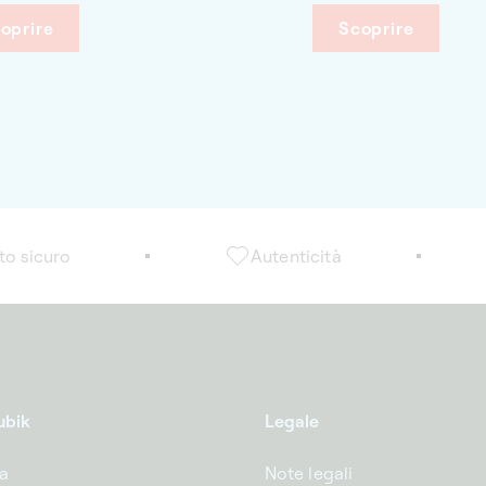
ti per prendersi cura dei suoi orologi
garantisce un funzio
oprire
Scoprire
o non vengono indossati, i nostri
suo orologio e aggi
atori verdi riproducono fedelmente i
tocco estetico alla s
enti naturali del polso, garantendo
ione e longevità alla collezione.
o savoir-faire tecnico e design
ato, sono creati per i collezionisti più
ti.
o sicuro
Autenticità
ubik
Legale
ia
Note legali