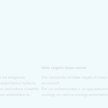
Idee regalo lusso uomo
sso ed eleganza
Sta cercando un’idea regalo di lusso
 automatico tutta la
un uomo?
n caricatore rivestito
Per un collezionista o un appassiona
per soddisfare le
orologi, un carica orologi automatici
egli orologi
scelta ideale: un gesto premuroso c
legante dispositivo
lascerà il segno.