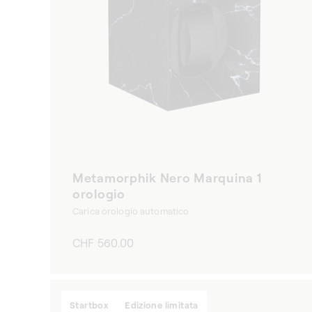
Metamorphik Nero Marquina 1
orologio
Carica orologio automatico
Prezzo
CHF 560.00
di
listino
Startbox
Edizione limitata