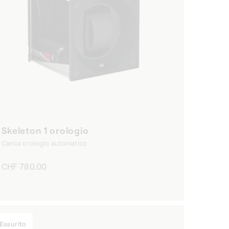
Skeleton 1 orologio
Carica orologio automatico
Prezzo
CHF 780.00
di
listino
Esaurito