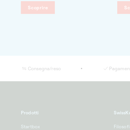
aggiungere al contempo un tocco di
Pensa
Scoprire
Sc
raffinatezza alla sua casa.
quand
caric
movim
precis
Unend
raffin
esigen
Consegna/reso
Pagament
Prodotti
SwissK
Startbox
Filosof