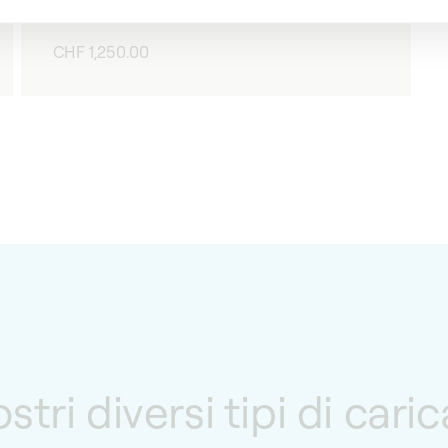
Carica orologio automatico
Prezzo
CHF 1,250.00
di
listino
ostri diversi tipi di car