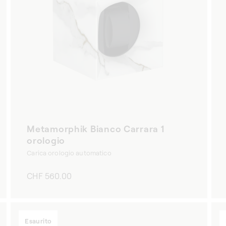
Metamorphik Bianco Carrara 1
orologio
Carica orologio automatico
Prezzo
CHF 560.00
di
listino
Esaurito