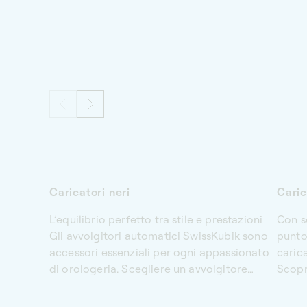
Caricatori neri
Caric
L’equilibrio perfetto tra stile e prestazioni
Con s
Gli avvolgitori automatici
SwissKubik sono
punto
accessori essenziali per ogni appassionato
caric
di orologeria. Scegliere un avvolgitore
Scopra
automatico nero significa preservare la
allumi
durata di vita dei suoi orologi e
da un