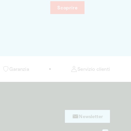
namento ottimale del
Scoprire
unge al contempo un
ua casa.
Garanzia
Servizio clienti
Newsletter