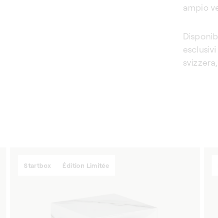
ampio ven
Disponibi
esclusiv
svizzera
Startbox
Édition Limitée