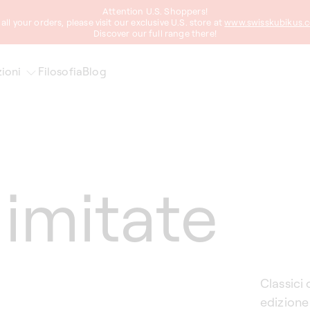
Attention U.S. Shoppers!
 all your orders, please visit our exclusive U.S. store at
www.swisskubikus.
Discover our full range there!
ioni
Filosofia
Blog
limitate
Classici 
edizione 