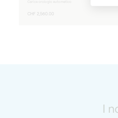
Carica orologio automatico
Prezzo
CHF 2,560.00
di
listino
I n