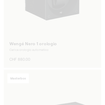
Wengé Nero 1 orologio
Carica orologio automatico
Prezzo
CHF 880.00
di
listino
Masterbox