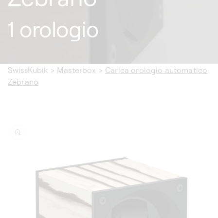
1 orologio
SwissKubik
>
Masterbox
>
Carica orologio automatico
Zebrano
sa alle
ormazioni
 prodotto