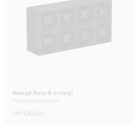
Wengé Nero 8 orologi
Carica orologi automatici
Prezzo
CHF 6,500.00
di
listino