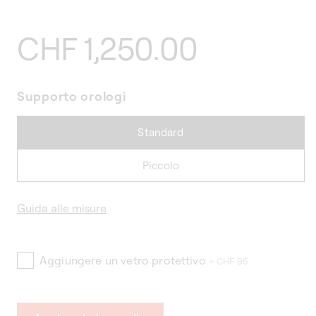
Prezzo
CHF 1,250.00
di
Supporto orologi
listino
Standard
Piccolo
Guida alle misure
Aggiungere un vetro protettivo
+ CHF 95