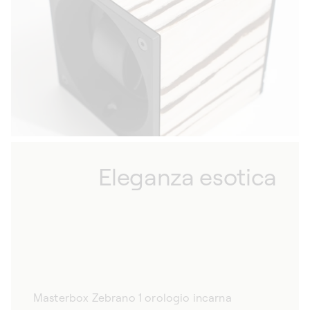
orologi, ma anche un vero e proprio oggetto
da collezione. La combinazione di design
senza tempo e funzionalità avanzata rende il
nostro Masterbox Zebrano la scelta ideale per
gli appassionati di orologi che cercano
l’eccellenza in tutte le sue forme. Sia che
venga utilizzato per mettere in mostra un
orologio prestigioso o come raffinato
elemento decorativo, Masterbox Zebrano 1
orologio è una scelta perfetta per gli
Eleganza esotica
intenditori.
Masterbox Zebrano 1 orologio incarna