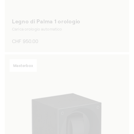
Legno di Palma 1 orologio
Carica orologio automatico
Prezzo
CHF 950.00
di
listino
Masterbox