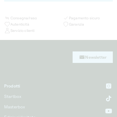
Consegna/reso
Pagamento sicuro
Autenticità
Garanzia
Servizio clienti
Newsletter
Prodotti
In
Startbox
Ti
Masterbox
Yo