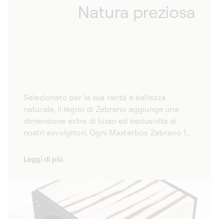
Natura preziosa
Selezionato per la sua rarità e bellezza
naturale, il legno di Zebrano aggiunge una
dimensione extra di lusso ed esclusività ai
nostri avvolgitori. Ogni Masterbox Zebrano 1
orologio è un esemplare unico: le particolari
sfumature e i motivi del legno rendono ogni
Leggi di più
carica orologi un pezzo davvero unico. Questo
legno pregiato si combina con la tecnologia
all’avanguardia di SwissKubik creando una
sinergia perfetta, il che rende ogni caricatore
non solo una custodia protettiva per i suoi